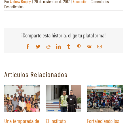
Por
Andrew Brophy
|
20 de noviembre de 2017
|
Educación
|
Comentarios
en
Desactivados
Kindergarten
Uniforms
for
Our
Children
¡Comparte esta historia, elige tu plataforma!
Facebook
Gorjeo
Reddit
LinkedIn
Tumblr
Pinterest
Vk
Correo
electrónico
Artículos Relacionados
Una temporada de
El Instituto
Fortaleciendo los