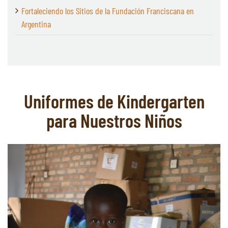
Fortaleciendo los Sitios de la Fundación Franciscana en
Argentina
Uniformes de Kindergarten
para Nuestros Niños
Ver
imagen
más
grande