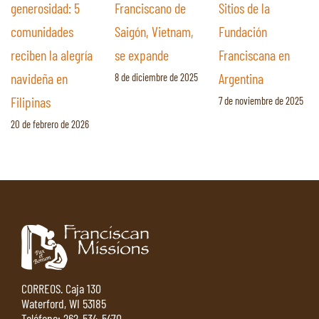
generosidad: 5
Franciscano de
Sitios de la
comunidades
Saigón, Vietnam,
Fundación
reciben la alegría
se expande
Franciscana en
navideña en
Argentina
8 de diciembre de 2025
Filipinas
7 de noviembre de 2025
20 de febrero de 2026
CORREOS. Caja 130
Waterford, WI 53185
Teléfono:
262-534-5470